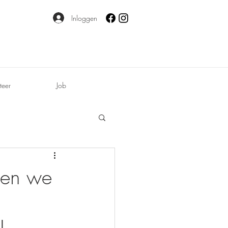
Inloggen
teer
Job
den we
!