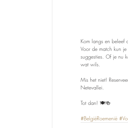
Kom langs en beleef d
Voor de match kun je 
suggesties. Of je nu 
wat wils.
Mis het niet! Reservee
Netevallei. 
Tot dan! 🍽️🍻
#BelgiëRoemenië
#Vo