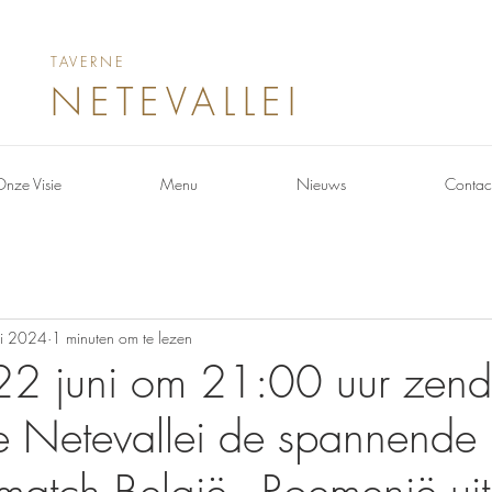
TAVERNE
NETEVALLEI
Onze Visie
Menu
Nieuws
Contac
i 2024
1 minuten om te lezen
2 juni om 21:00 uur zen
ne Netevallei de spannende
match België - Roemenië uit