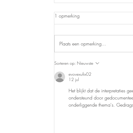
1 opmerking
Plaats een opmerking...
🎤 Aadje Paal live in de
Sorteren op:
Nieuwste
Netevallei op 7 Juni
evovexufix02
12 jul
Het blijkt dat de interpretaties
ondersteund door gedocumenteer
onderliggende thema's. Gedragss