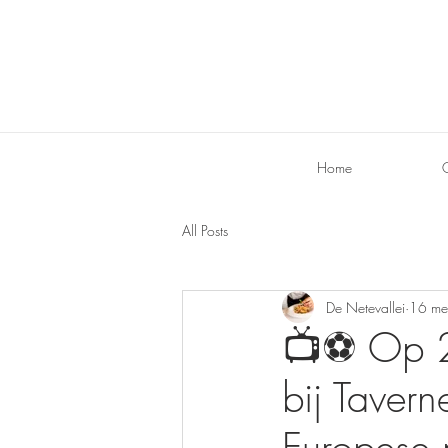
Home
All Posts
De Netevallei
16 me
📺⚽ Op 2
bij Taver
Europese 