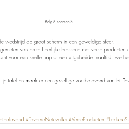
België Roemenië
e wedstrijd op groot scherm in een geweldige sfeer.
genieten van onze heerlijke brasserie met verse producten 
komt voor een snelle hap of een uitgebreide maaltijd, we h
r je tafel en maak er een gezellige voetbalavond van bij Ta
etbalavond
#TaverneNetevallei
#VerseProducten
#LekkereSu