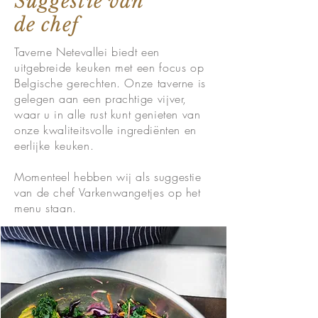
Suggestie van
de chef
Taverne Netevallei biedt een
uitgebreide keuken met een focus op
Belgische gerechten. Onze taverne is
gelegen aan een prachtige vijver,
waar u in alle rust kunt genieten van
onze kwaliteitsvolle ingrediënten en
eerlijke keuken.
Momenteel hebben wij als suggestie
van de chef Varkenwangetjes op het
menu staan.
Lees meer >