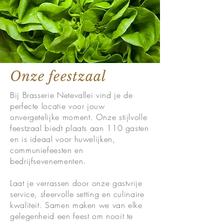
Onze feestzaal
Bij Brasserie Netevallei vind je de
perfecte locatie voor jouw
onvergetelijke moment. Onze stijlvolle
feestzaal biedt plaats aan 110 gasten
en is ideaal voor huwelijken,
communiefeesten en
bedrijfsevenementen.
Laat je verrassen door onze gastvrije
service, sfeervolle setting en culinaire
kwaliteit. Samen maken we van elke
gelegenheid een feest om nooit te