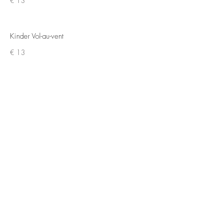
€ 13
Kinder Vol-au-vent
€ 13
Curryworst met frieten
€ 13