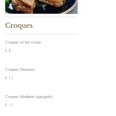
Croques
Croques uit het vuistje
€ 8
Croques Monsieur
€ 13
Croques Madame (speigelei)
€ 15