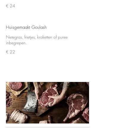
€ 24
Huisgemaakt Goulash
Netegras, frietjes, kroketten of puree
inbegrepen.
€ 22