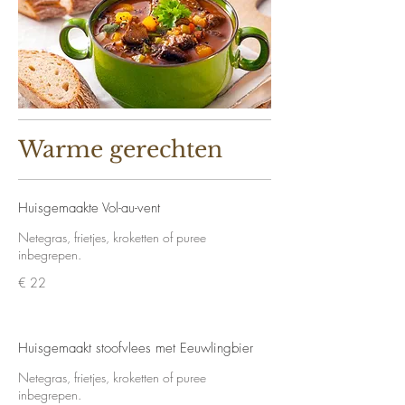
Warme gerechten
Huisgemaakte Vol-au-vent
Netegras, frietjes, kroketten of puree
inbegrepen.
€ 22
Huisgemaakt stoofvlees met Eeuwlingbier
Netegras, frietjes, kroketten of puree
inbegrepen.