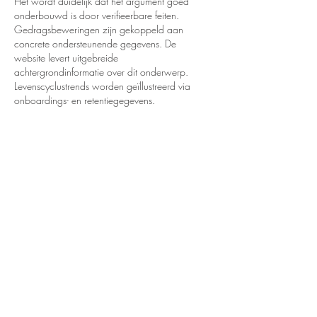
Het wordt duidelijk dat het argument goed 
onderbouwd is door verifieerbare feiten. 
Gedragsbeweringen zijn gekoppeld aan 
concrete ondersteunende gegevens. De 
website levert uitgebreide 
achtergrondinformatie over dit onderwerp. 
Levenscyclustrends worden geïllustreerd via 
onboardings- en retentiegegevens.